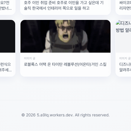
요?전
호주 이민 취업 준비 호주로 이민을 가고 싶은데 기
싸이코
안밨너
술직 한국에서 인테리어 쪽으로 일을 하고
리자면
르치는
이미지 글
이미지 글
저런식으
로블록스 어택 온 타이탄 레볼루션(어온타)거인 스킬
디즈니
려주세
알려주
© 2026 5.a9lq.workers.dev. All rights reserved.