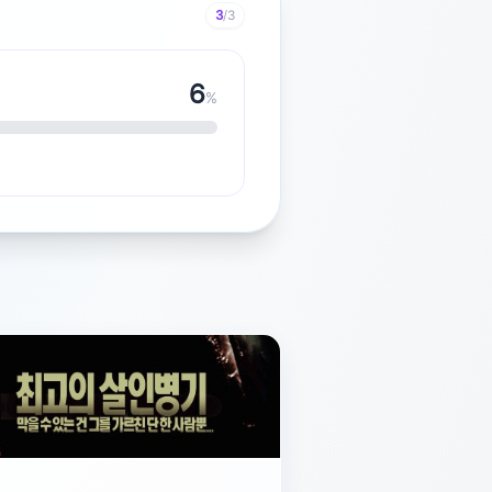
3
/3
7
%