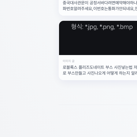
중국대사관문이 공정서바다려면예약해야하나
화번호알려주세요,이번호는통화가안되네요,
요!027381038
이미지 글
로블록스 플리즈도네이트 부스 사진넣는법 
로 부스만들고 사진나오게 어떻게 하는지 알
요ㅜㅜ..